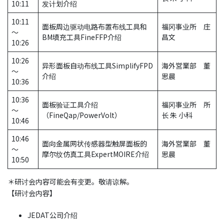
10:11
发计划介绍
10:11
面板周边驱动电路布置布线工具和
福冈事业所 庄
～
BM填充工具FineFFP介绍
昌文
10:26
10:26
异形面板自动布线工具SimplifyFPD
海外営業部 董
～
介绍
思晨
10:36
10:36
面板验证工具介绍
福冈事业所 所
～
（FineQap/PowerVolt）
长 朱 小科
10:46
10:46
面向金属网状传感器型触屏面板的
海外営業部 董
～
摩尔纹仿真工具ExpertMOIRE介绍
思晨
10:50
＊研讨会内容可能会有变更。敬请谅解。
【研讨会内容】
JEDAT公司介绍