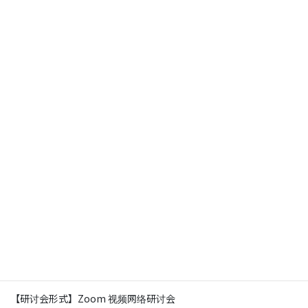
～SX-Meister FPD Design Solution
～
2020.12.4
我们公司将举办《JEDAT网络研讨会 2020 中国》。
这次我们将通过演讲和演示介绍面向FPD设计的最新功能。
诚挚欢迎大家报名参加。
【时间】2020年12月15日（星期二） 10：00～10：50（北京时
间）
【研讨会形式】Zoom 视频网络研讨会