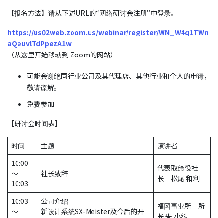
【报名方法】请从下述URL的“网络研讨会注册”中登录。
https://us02web.zoom.us/webinar/register/WN_W4q1TWn
aQeuvlTdPpezA1w
（从这里开始移动到 Zoom的网站）
可能会谢绝同行业公司及其代理店、其他行业和个人的申请，
敬请谅解。
免费参加
【研讨会时间表】
时间
主题
演讲者
10:00
代表取缔役社
～
社长致辞
长 松尾 和利
10:03
10:03
公司介绍
福冈事业所 所
～
新设计系统SX-Meister及今后的开
长 朱 小科