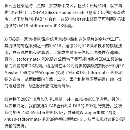
株式会社绩达特（总部：东京都中央区，社长：松尾和利，以下简
称“绩达特”）与X-FAB Silicon Foundries SE（总部：比利时泰森德
洛，以下简称“X-FAB”）合作，在SX-Meister上搭建了可利用X-FAB
提供的xh018-stdformats-iPDK环境。
X-FAB是一家为模拟/混合信号集成电路制造硅晶片的全球代工厂。
其提供的制程系列之一的XH018，是该公司0.18微米技术的旗舰技
术，具有高性能和耐高温，可集成高耐压器件和非易失性存储器。
另外，stdformats-iPDK是该公司为了尽可能消除对EDA工具的依
赖而开发的iPDK系列。绩达特在本公司提供的高级定制设计环境SX-
Meister上通过支持Wrapper实现了对xh018-stdformats-iPDK流
畅的支持，从而使面向车载、工业、医疗和物联网等前景广阔市场
的电路设计、版图设计变得更为简单。
绩达特于2007年9月加入IPL联盟，并一直推动标准化进程。另外，
从去年开始，我们就与X-FAB合作对X-FAB的iPDK进行支持。这次
我们加强了SX-Meister的PDK I/F，并通过Wrapper集成了针对
xh018-stdformats-iPDK的各种设置和定义，从而实现对该iPDK更
流畅的支持。