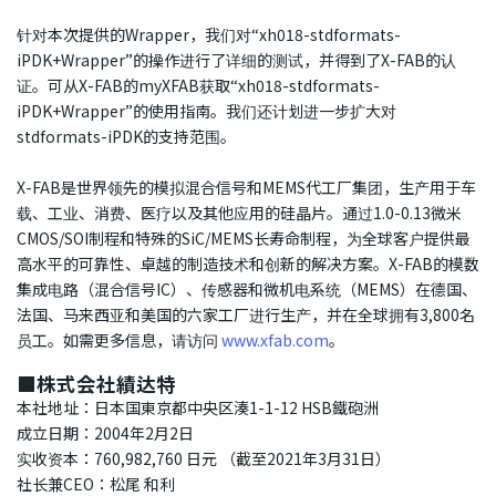
针对本次提供的Wrapper，我们对“xh018-stdformats-
iPDK+Wrapper”的操作进行了详细的测试，并得到了X-FAB的认
证。可从X-FAB的myXFAB获取“xh018-stdformats-
iPDK+Wrapper”的使用指南。我们还计划进一步扩大对
stdformats-iPDK的支持范围。
X-FAB是世界领先的模拟混合信号和MEMS代工厂集团，生产用于车
载、工业、消费、医疗以及其他应用的硅晶片。通过1.0-0.13微米
CMOS/SOI制程和特殊的SiC/MEMS长寿命制程，为全球客户提供最
高水平的可靠性、卓越的制造技术和创新的解决方案。X-FAB的模数
集成电路（混合信号IC）、传感器和微机电系统（MEMS）在德国、
法国、马来西亚和美国的六家工厂进行生产，并在全球拥有3,800名
员工。如需更多信息，请访问
www.xfab.com
。
■株式会社績达特
本社地址：日本国東京都中央区湊1-1-12 HSB鐵砲洲
成立日期：2004年2月2日
实收资本：760,982,760 日元 （截至2021年3月31日）
社长兼CEO：松尾 和利