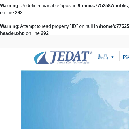
Warning
: Undefined variable $post in
/home/c7752587/public_
on line
292
Warning
: Attempt to read property "ID" on null in
/home/c77525
header.php
on line
292
コ
ナ
ン
ビ
テ
ゲ
製品
IP
ン
ー
ツ
シ
に
ョ
移
ン
動
に
移
動