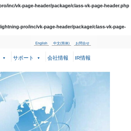
pro/inc/vk-page-header/package/class-vk-page-header.php
ightning-pro/inc/vk-page-header/package/class-vk-page-
English
中文(简体)
お問合せ
サポート
会社情報
IR情報