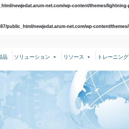
html/newjedat.arum-net.com/wp-content/themes/lightning-
87/public_html/newjedat.arum-net.com/wp-content/themes/l
製品
ソリューション
リソース
トレーニング