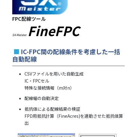
FPC配線ツー
ル
FineFPC
SX-Meister
■
IC-FPC間の配線条件を考慮した一括
自動配線
CSVファイルを用いた自動生成
IC・FPCセル
特殊な接続情報（m対n）
配線幅の自動決定
抵抗値による配線結果の検証
FPD用抵抗計算（FineAcres)を連動させた抵抗値算
出