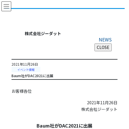
コ
ナ
ン
ビ
テ
ゲ
ン
ー
ツ
シ
に
ョ
株式会社ジーダット
移
ン
NEWS
動
に
移
動
2021年11月26日
イベント情報
Baum社がDAC2021に出展
お客様各位
2021年11月26日
株式会社ジーダット
Baum社がDAC2021に出展