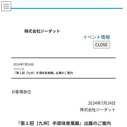
コ
ナ
ン
ビ
テ
ゲ
ン
ー
ツ
シ
株式会社ジーダット
に
ョ
イベント情報
移
ン
動
に
移
動
2024年7月24日
イベント
『第１回［九州］半導体産業展』出展のご案内
お客様各位
2024年7月24日
株式会社ジーダット
『第１回［九州］半導体産業展
』出展のご案内