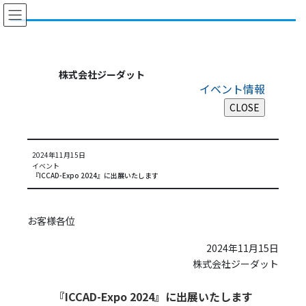
コ
ナ
ン
ビ
テ
ゲ
ン
ー
ツ
シ
株式会社ジーダット
に
ョ
イベント情報
移
ン
動
に
移
動
2024年11月15日
イベント
『ICCAD-Expo 2024』に出展いたします
お客様各位
2024年11月15日
株式会社ジーダット
『ICCAD-Expo 2024』に出展いたします