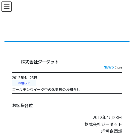
コ
ナ
ン
ビ
テ
ゲ
ン
ー
ツ
シ
に
ョ
移
ン
動
に
移
動
株式会社ジーダット
NEWS
Close
2012年4月23日
お知らせ
ゴールデンウイーク中の休業日のお知らせ
お客様各位
2012年4月23日
株式会社ジーダット
経営企画部