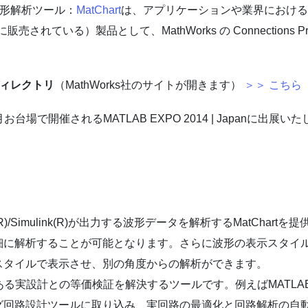
け波形解析ツール：
MatChart
は、アプリケーションや業界における
般に販売されている）製品として、MathWorks の Connection
m ディレクトリ
（MathWorks社のサイトが開きます）
＞＞ こちら
台場で開催されるMATLAB EXPO 2014 | Japanに出展い
R)/Simulink(R)が出⼒する波形データを解析するMatChart
細に解析することが可能となります。さらに波形の表⽰スタイ
スタイルで表⽰させ、別の角度からの解析ができます。
題である実設計との等価検証を解決するツールです。例えばMAT
グ回路設計ツールに取り込み、実回路の最適化と回路解析の⾃