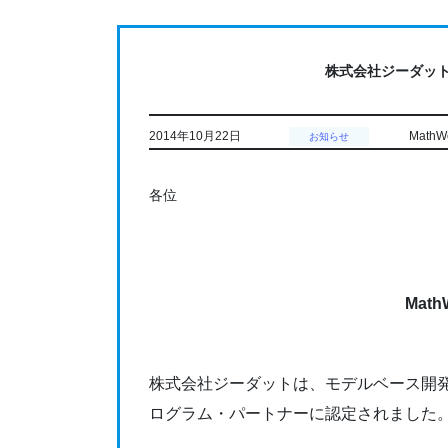
コ
ナ
ン
ビ
テ
ゲ
株式会社ジーダッ
ン
ー
ツ
シ
に
ョ
2014年10月22日
Mat
お知らせ
移
ン
動
に
各位
移
動
Ma
株式会社ジーダットは、モデルベース開発
ログラム・パートナーに認定されました