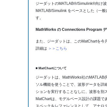
ジーダットのMATLAB®/Simulink®向
MATLAB/Simulink をベースとした（一
す。
MathWorks の Connections Progra
また、ジーダットは、このMatChartを今⽉お
詳細は
＞＞こちら
■
MatChartについて
ジーダットは、MathWorks社のMATLAB(
ソル機能を使うことで、波形データを詳
ションを実⾏することなしに、波形を別
MatChartは、モデルベース設計の課
スペックをレファレンスとして、アナロ