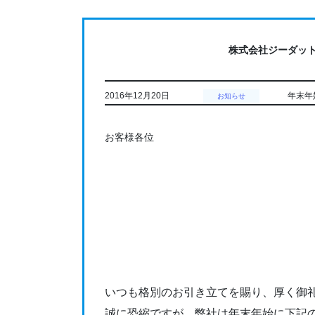
コ
ナ
ン
ビ
テ
ゲ
株式会社ジーダッ
ン
ー
ツ
シ
に
ョ
2016年12月20日
年末年
お知らせ
移
ン
動
に
お客様各位
移
動
いつも格別のお引き立てを賜り、厚く御
誠に恐縮ですが、弊社は年末年始に下記