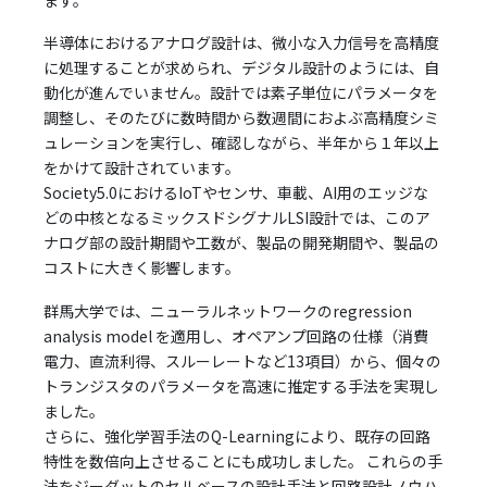
半導体におけるアナログ設計は、微小な入力信号を高精度
に処理することが求められ、デジタル設計のようには、自
動化が進んでいません。設計では素子単位にパラメータを
調整し、そのたびに数時間から数週間におよぶ高精度シミ
ュレーションを実行し、確認しながら、半年から１年以上
をかけて設計されています。
Society5.0におけるIoTやセンサ、車載、AI用のエッジな
どの中核となるミックスドシグナルLSI設計では、このア
ナログ部の設計期間や工数が、製品の開発期間や、製品の
コストに大きく影響します。
群馬大学では、ニューラルネットワークのregression
analysis model を適用し、オペアンプ回路の仕様（消費
電力、直流利得、スルーレートなど13項目）から、個々の
トランジスタのパラメータを高速に推定する手法を実現し
ました。
さらに、強化学習手法のQ-Learningにより、既存の回路
特性を数倍向上させることにも成功しました。 これらの手
法をジーダットのセルベースの設計手法と回路設計ノウハ