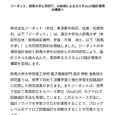
ジーダット、群馬大学と共同で、AI技術によるカスタムLSI設計環境
の構築へ
株式会社ジーダット（本社：東京都中央区、社長：松尾和
利、以下「ジーダット」）は、国立大学法人群馬大学（本
部所在地：群馬県前橋市、学長：平塚 浩士、以下「群馬
大学」）と共同研究契約を締結しました。ジーダットの半
導体設計技術と群馬大学のAI技術との共同研究により、設
計スキルを組み込んだ、高効率なカスタムLSI設計環境の
構築を目指します。
群馬大学大学院理工学府 電子情報部門 高井 伸和 准教授の
研究室では、世界で初めて深層学習と強化学習を回路設計
に応用した研究成果があります。またジーダットは、世界
で初めて実用的なセルベース単位（AnaCell）のアナログ
回路設計手法を実現しています。このセルベース手法に、
設計ノウハウを学習させたAIを適用することで、ブロック
レベルのアナログ回路設計を自動化することが可能となり
ます。