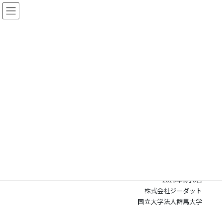
コ
ナ
ン
ビ
テ
ゲ
ン
ー
ツ
シ
株式会社ジーダット
に
ョ
NEWS
移
ン
動
に
移
動
2019年9月6日
お知らせ
ジーダット、群馬大学と共同で、AI技術によるカスタムLSI設計環境
の構築へ
報道機関各位
2019年9月6日
株式会社ジーダット
国立大学法人群馬大学