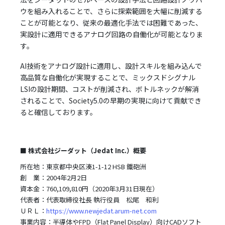
ウを組み入れることで、さらに探索範囲を大幅に削減する
ことが可能となり、従来の最適化手法では困難であった、
実設計に適用できるアナログ回路の自働化が可能となりま
す。
AI技術をアナログ設計に適用し、設計スキルを組み込んで
高品質な自働化が実現することで、ミックスドシグナル
LSIの設計期間、コストが削減され、ボトルネックが解消
されることで、Society5.0の早期の実現に向けて貢献でき
ると確信しております。
■ 株式会社ジーダット（Jedat Inc.）概要
所在地：東京都中央区湊1-1-12 HSB 鐵砲洲
創 業：2004年2月2日
資本金：760,109,810円（2020年3月31日現在）
代表者：代表取締役社長 執行役員 松尾 和利
ＵＲＬ：
https://www.newjedat.arum-net.com
事業内容：半導体やFPD（Flat Panel Display）向けCADソフト