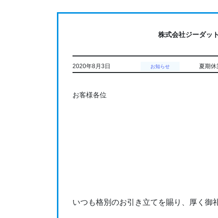
コ
ナ
ン
ビ
テ
ゲ
株式会社ジーダッ
ン
ー
ツ
シ
に
ョ
2020年8月3日
夏期休
お知らせ
移
ン
動
に
お客様各位
移
動
いつも格別のお引き立てを賜り、厚く御