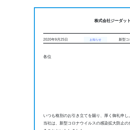
コ
ナ
ン
ビ
テ
ゲ
株式会社ジーダッ
ン
ー
ツ
シ
に
ョ
2020年9月25日
新型コ
お知らせ
移
ン
動
に
各位
移
動
いつも格別のお引き立てを賜り、厚く御礼申し
当社は、新型コロナウイルスの感染拡大防止のため