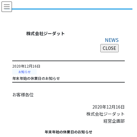
コ
ナ
ン
ビ
テ
ゲ
ン
ー
ツ
シ
株式会社ジーダット
に
ョ
NEWS
移
ン
動
に
移
動
2020年12月16日
お知らせ
年末年始の休業日のお知らせ
お客様各位
2020年12月16日
株式会社ジーダット
経営企画部
年末年始の休業日のお知らせ