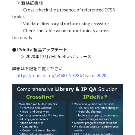
＞ 新検証機能:
- Cross-check the presence of referenced CCSN
tables
- Validate directory structure using crossfire
- Check the table value monotonicity across
terminals
●
IPdelta 製品アップデート
＞ 2020年12月7日IPdelta v2リリース
詳細は下記をご覧ください
https://mailchi.mp/a46817c328b4/year-2020