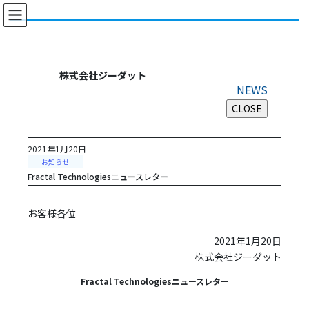
コ
ナ
ン
ビ
テ
ゲ
ン
ー
ツ
シ
株式会社ジーダット
に
ョ
NEWS
移
ン
動
に
移
動
2021年1月20日
お知らせ
Fractal Technologiesニュースレター
お客様各位
2021年1月20日
株式会社ジーダット
Fractal Technologiesニュースレター