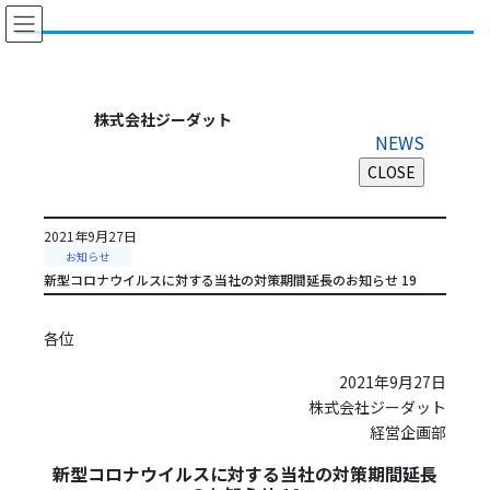
コ
ナ
ン
ビ
テ
ゲ
ン
ー
ツ
シ
株式会社ジーダット
に
ョ
NEWS
移
ン
動
に
移
動
2021年9月27日
お知らせ
新型コロナウイルスに対する当社の対策期間延長のお知らせ 19
各位
2021年9月27日
株式会社ジーダット
経営企画部
新型コロナウイルスに対する当社の対策期間延長