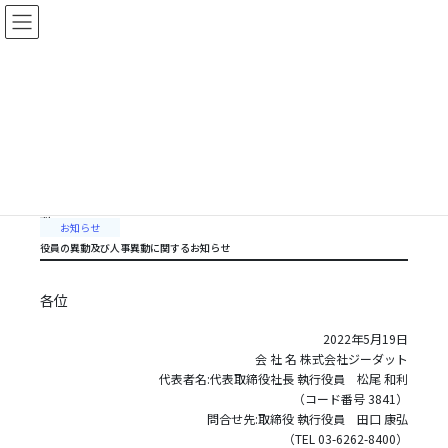
コ
ナ
ン
ビ
テ
ゲ
ン
ー
ツ
シ
に
ョ
株式会社ジーダット
移
ン
NEWS
動
に
移
動
2022年5月19日
お知らせ
役員の異動及び人事異動に関するお知らせ
各位
2022年5月19日
会 社 名 株式会社ジーダット
代表者名:代表取締役社長 執行役員 松尾 和利
（コード番号 3841）
問合せ先:取締役 執行役員 田口 康弘
（TEL 03-6262-8400）