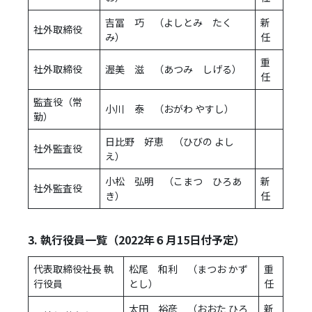
吉冨 巧 （よしとみ たく
新
社外取締役
み）
任
重
社外取締役
渥美 滋 （あつみ しげる）
任
監査役（常
小川 泰 （おがわ やすし）
勤）
日比野 好恵 （ひびの よし
社外監査役
え）
小松 弘明 （こまつ ひろあ
新
社外監査役
き）
任
3. 執行役員一覧（2022年６月15日付予定）
代表取締役社長 執
松尾 和利 （まつお かず
重
行役員
とし）
任
太田 裕彦 （おおた ひろ
新