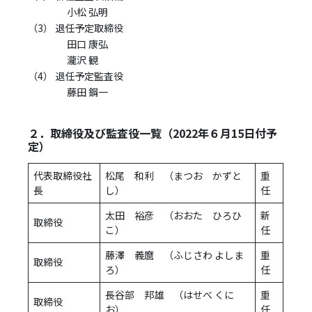
小松 弘明
（3） 退任予定取締役
田口 康弘
瀧沢 観
（4） 退任予定監査役
藤田 鋼一
２．取締役及び監査役一覧（2022年６月15日付予
定）
代表取締役社
松尾 和利 （まつお かずと
重
長
し）
任
太田 裕彦 （おおた ひろひ
新
取締役
こ）
任
藤澤 義麿 （ふじさわ よしま
重
取締役
ろ）
任
長谷部 邦雄 （はせべ くに
重
取締役
お）
任