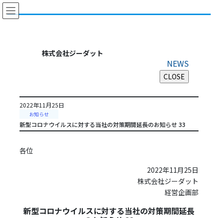
コ
ナ
ン
ビ
テ
ゲ
ン
ー
ツ
シ
株式会社ジーダット
に
ョ
NEWS
移
ン
動
に
移
動
2022年11月25日
お知らせ
新型コロナウイルスに対する当社の対策期間延長のお知らせ 33
各位
2022年11月25日
株式会社ジーダット
経営企画部
新型コロナウイルスに対する当社の対策期間延長