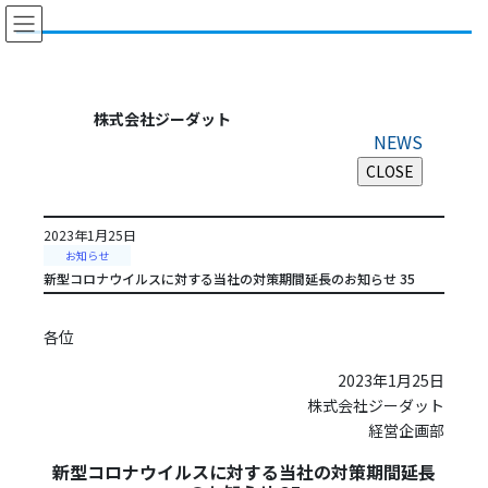
コ
ナ
ン
ビ
テ
ゲ
ン
ー
ツ
シ
株式会社ジーダット
に
ョ
NEWS
移
ン
動
に
移
動
2023年1月25日
お知らせ
新型コロナウイルスに対する当社の対策期間延長のお知らせ 35
各位
2023年1月25日
株式会社ジーダット
経営企画部
新型コロナウイルスに対する当社の対策期間延長