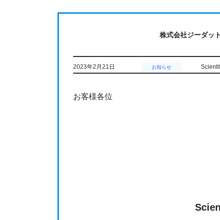
コ
ナ
ン
ビ
テ
ゲ
株式会社ジーダッ
ン
ー
ツ
シ
に
ョ
2023年2月21日
Scien
お知らせ
移
ン
動
に
お客様各位
移
動
Sci