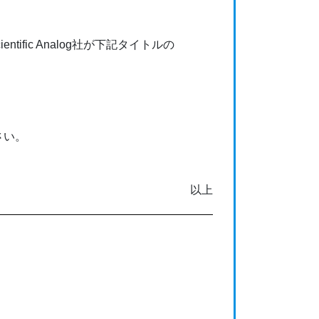
tific Analog社が下記タイトルの
さい。
以上