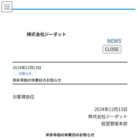
コ
ナ
ン
ビ
テ
ゲ
ン
ー
ツ
シ
株式会社ジーダット
に
ョ
NEWS
移
ン
動
に
移
動
2024年12月13日
お知らせ
年末年始の休業日のお知らせ
お客様各位
2024年12月13日
株式会社ジーダット
経営管理本部
年末年始の休業日のお知らせ