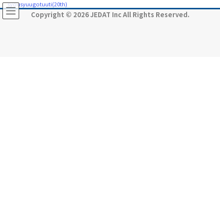
コ
ナ
syousyuugotuuti(20th)
ン
ビ
Copyright © 2026 JEDAT Inc All Rights Reserved.
テ
ゲ
ン
ー
ツ
シ
に
ョ
移
ン
動
に
移
動