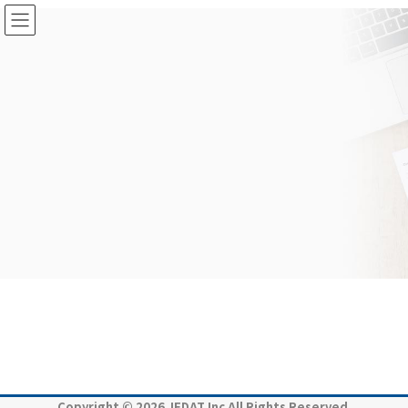
コ
ナ
ン
ビ
テ
ゲ
ン
ー
ツ
シ
に
ョ
移
ン
動
に
移
動
Copyright © 2026 JEDAT Inc All Rights Reserved.