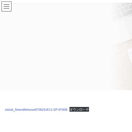
コ
ナ
ン
ビ
テ
ゲ
ン
ー
ツ
シ
に
ョ
移
ン
動
に
移
動
Jedat_NewsRelease070629JE11-EP-07008
ダウンロード