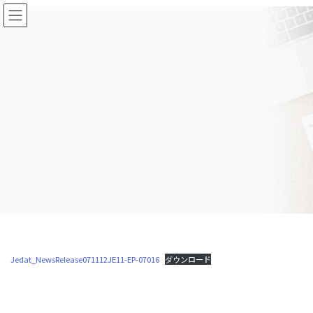
コ
ナ
ン
ビ
テ
ゲ
ン
ー
ツ
シ
に
ョ
移
ン
動
に
移
動
Jedat_NewsRelease071112JE11-EP-07016
ダウンロード