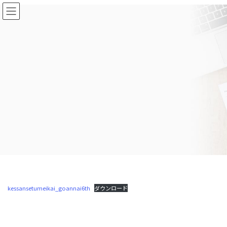
コ
ナ
ン
ビ
テ
ゲ
ン
ー
ツ
シ
に
ョ
移
ン
動
に
移
動
kessansetumeikai_goannai6th
ダウンロード