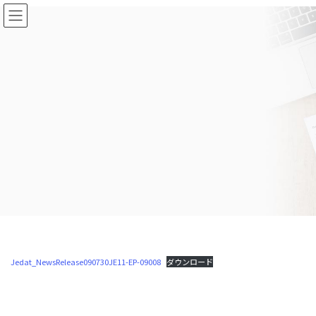
コ
ナ
ン
ビ
テ
ゲ
ン
ー
ツ
シ
に
ョ
移
ン
動
に
移
動
Jedat_NewsRelease090730JE11-EP-09008
ダウンロード