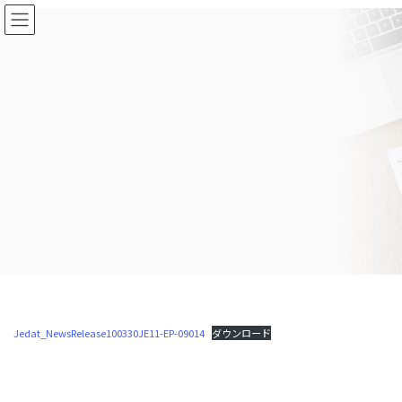
コ
ナ
ン
ビ
テ
ゲ
ン
ー
ツ
シ
に
ョ
移
ン
動
に
移
動
Jedat_NewsRelease100330JE11-EP-09014
ダウンロード