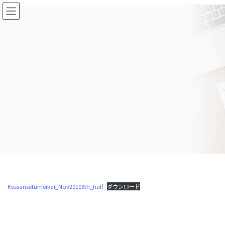
コ
ナ
ン
ビ
テ
ゲ
ン
ー
ツ
シ
に
ョ
移
ン
動
に
移
動
Kessansetumeikai_Nov20109th_half
ダウンロード