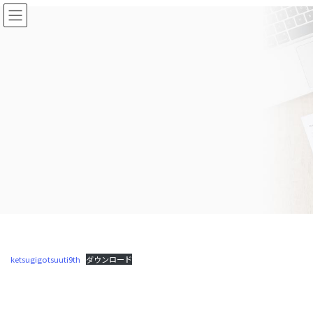
コ
ナ
ン
ビ
テ
ゲ
ン
ー
ツ
シ
に
ョ
移
ン
動
に
移
動
ketsugigotsuuti9th
ダウンロード