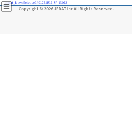
コ
ナ
Jedat_NewsRelease140127JE11-EP-13013
ン
ビ
Copyright © 2026 JEDAT Inc All Rights Reserved.
テ
ゲ
ン
ー
ツ
シ
に
ョ
移
ン
動
に
移
動