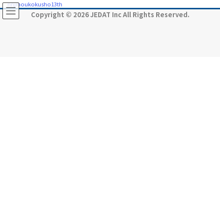
コ
ナ
rinjihoukokusho13th
ン
ビ
Copyright © 2026 JEDAT Inc All Rights Reserved.
テ
ゲ
ン
ー
ツ
シ
に
ョ
移
ン
動
に
移
動