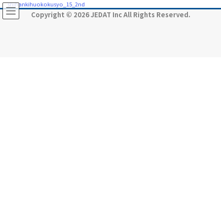
コ
ナ
shihankihuokokusyo_15_2nd
ン
ビ
Copyright © 2026 JEDAT Inc All Rights Reserved.
テ
ゲ
ン
ー
ツ
シ
に
ョ
移
ン
動
に
移
動