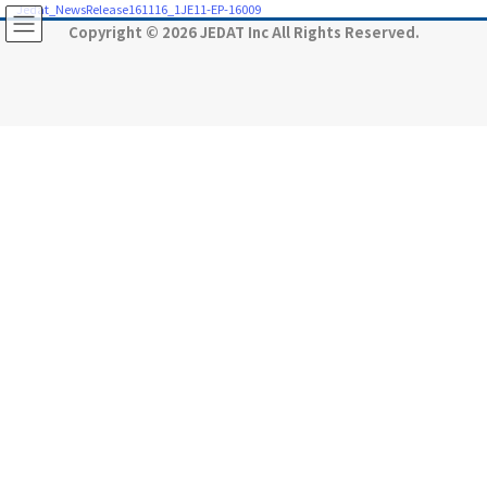
コ
ナ
Jedat_NewsRelease161116_1JE11-EP-16009
ン
ビ
Copyright © 2026 JEDAT Inc All Rights Reserved.
テ
ゲ
ン
ー
ツ
シ
に
ョ
移
ン
動
に
移
動