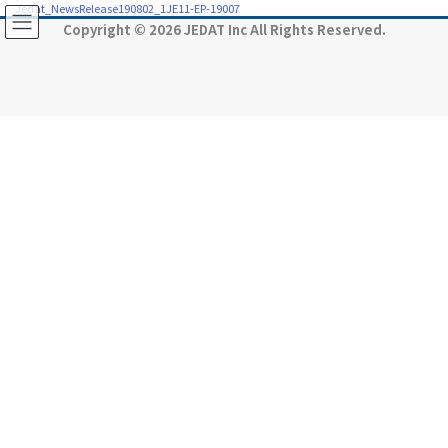
コ
ナ
Jedat_NewsRelease190802_1JE11-EP-19007
ン
ビ
Copyright © 2026 JEDAT Inc All Rights Reserved.
テ
ゲ
ン
ー
ツ
シ
に
ョ
移
ン
動
に
移
動