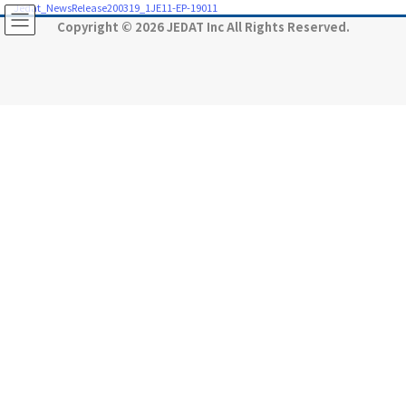
コ
ナ
Jedat_NewsRelease200319_1JE11-EP-19011
ン
ビ
Copyright © 2026 JEDAT Inc All Rights Reserved.
テ
ゲ
ン
ー
ツ
シ
に
ョ
移
ン
動
に
移
動