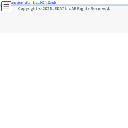
コ
ナ
Kessansetumeikai_May2024(22nd)
ン
ビ
Copyright © 2026 JEDAT Inc All Rights Reserved.
テ
ゲ
ン
ー
ツ
シ
に
ョ
移
ン
動
に
移
動