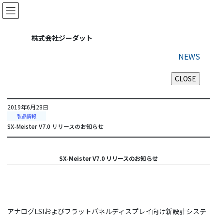
コ
ナ
ン
ビ
テ
ゲ
ン
ー
株式会社ジーダット
ツ
シ
に
ョ
NEWS
移
ン
動
に
移
動
2019年6月28日
製品情報
SX-Meister V7.0 リリースのお知らせ
SX-Meister V7.0 リリースのお知らせ
アナログLSIおよびフラットパネルディスプレイ向け新設計システ