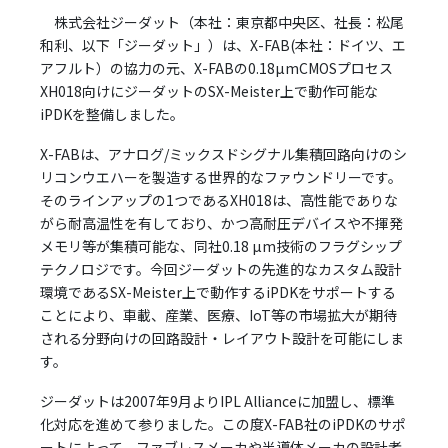
株式会社ジーダット（本社：東京都中央区、社長：松尾
和利、以下「ジーダット」）は、X-FAB(本社：ドイツ、エ
アフルト）の協力の元、X-FABの0.18µmCMOSプロセス
XH018向けにジーダットのSX-Meister上で動作可能な
iPDKを整備しました。
X-FABは、アナログ/ミックスドシグナル集積回路向けのシ
リコンウエハーを製造する世界的なファウンドリーです。
そのラインアップの1つであるXH018は、高性能でありな
がら耐高温性を有しており、かつ高耐圧デバイスや不揮発
メモリ等が集積可能な、同社0.18 µm技術のフラグシップ
テクノロジです。今回ジーダットの先進的なカスタム設計
環境であるSX-Meister上で動作するiPDKをサポートする
ことにより、車載、産業、医療、IoT等の市場拡大が期待
される分野向けの回路設計・レイアウト設計を可能にしま
す。
ジーダットは2007年9月よりIPL Allianceに加盟し、標準
化対応を進めて参りました。この度X-FAB社のiPDKのサポ
ートによって、ファブレスメーカや半導体メーカの設計者