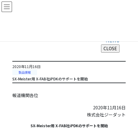
コ
ナ
ン
ビ
テ
ゲ
ン
ー
ツ
シ
株式会社ジーダット
に
ョ
NEWS
移
ン
動
に
移
動
2020年11月16日
製品情報
SX-Meister用 X-FAB社iPDKのサポートを開始
報道機関各位
2020年11月16日
株式会社ジーダット
SX-Meister用 X-FAB社iPDKのサポートを開始