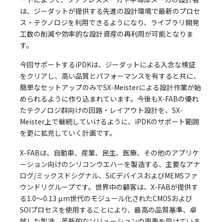
は、ジーダットが提供する先進の設計環境で最新のプロセ
ス・テクノロジを利用できるようになり、ライブラリ開発
工数の削減や効率的な設計資産の再利用が可能となりま
す。
今回サポートするiPDKは、ジーダットによる入念な検証
をクリアし、高い品質とパフォーマンスを有すると共に、
簡単なセットアップのみでSX-Meisterによる設計作業が始
められるように作り込まれています。今後もX-FABの優れ
たテクノロジ群向けの回路・レイアウト設計を、SX-
Meister上で継続していけるように、iPDKのサポート範囲
を更に拡充していく計画です。
X-FABは、自動車、産業、民生、医療、その他のアプリケ
ーション向けのシリコンウエハーを製造する、主要なアナ
ログ/ミックスドシグナル、SiCデバイスおよびMEMSファ
ウンドリグループです。世界中の顧客は、X-FABが提供す
る1.0〜0.13 µm世代のモジュール化されたCMOSおよび
SOIプロセスを使用することにより、最高の品質基準、卓
越した製造、革新的なソリューションの恩恵を受けていま