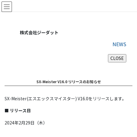
コ
ナ
ン
ビ
テ
ゲ
ン
ー
ツ
シ
株式会社ジーダット
に
ョ
移
ン
NEWS
動
に
移
動
SX-Meister V16.0 リリースのお知らせ
SX-Meister(エスエックスマイスター) V16.0をリリースします。
■
リリース日
2024年2月29日（木）