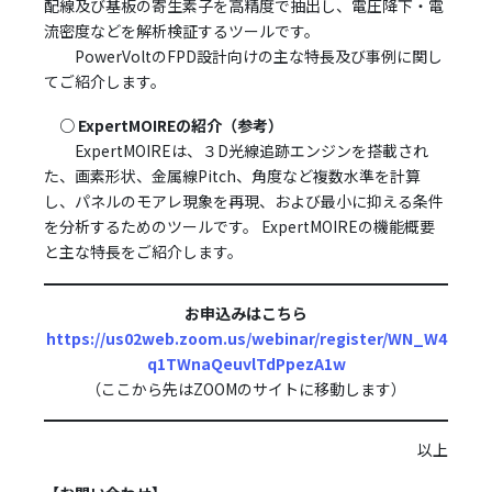
配線及び基板の寄生素子を高精度で抽出し、電圧降下・電
流密度などを解析検証するツールです。
PowerVoltのFPD設計向けの主な特長及び事例に関し
てご紹介します。
○ ExpertMOIREの紹介（参考）
ExpertMOIREは、３D光線追跡エンジンを搭載され
た、画素形状、金属線Pitch、角度など複数水準を計算
し、パネルのモアレ現象を再現、および最小に抑える条件
を分析するためのツールです。 ExpertMOIREの機能概要
と主な特長をご紹介します。
お申込みはこちら
https://us02web.zoom.us/webinar/register/WN_W4
q1TWnaQeuvlTdPpezA1w
（ここから先はZOOMのサイトに移動します）
以上