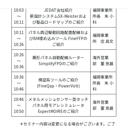
10:03
JEDAT会社紹介
福岡事業所
～
新設計システムSX-Meisterおよ
所長 朱 小
10:11
び製品ロードマップのご紹介
科
10:11
パネル周辺駆動回路配置配線およ
福岡事業
～
びBM埋め込みツール FineFFPの
所 庄 昌文
10:26
ご紹介
10:26
異形パネル自動配線ルーター
海外営業
～
SimplifyFPDのご紹介
部 董 思晨
10:36
10:36
福岡事業所
検証系ツールのご紹介
～
所長 朱 小
(FineQap・PowerVolt)
10:46
科
10:46
メタルメッシュセンサー型タッチ
海外営業
～
パネル用モアレシミュレータ
部 董 思晨
10:50
ExpertMOIREのご紹介
＊セミナー内容は変更になる場合がございます。ご了