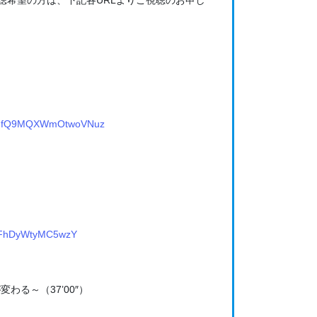
fk.fQ9MQXWmOtwoVNuz
GNFhDyWtyMC5wzY
る～（37’00″）