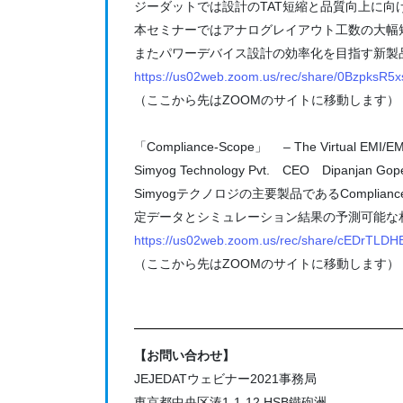
ジーダットでは設計のTAT短縮と品質向上に向
本セミナーではアナログレイアウト工数の大幅短縮に向
またパワーデバイス設計の効率化を目指す新製品Powe
https://us02web.zoom.us/rec/share/0Bzp
（ここから先はZOOMのサイトに移動します）
「Compliance-Scope」 – The Virtual EMI/EM
Simyog Technology Pvt. CEO Dipanjan Gop
Simyogテクノロジの主要製品であるCompli
定データとシミュレーション結果の予測可能な
https://us02web.zoom.us/rec/share/cEDrT
（ここから先はZOOMのサイトに移動します）
【お問い合わせ】
JEJEDATウェビナー2021事務局
東京都中央区湊1-1-12 HSB鐵砲洲