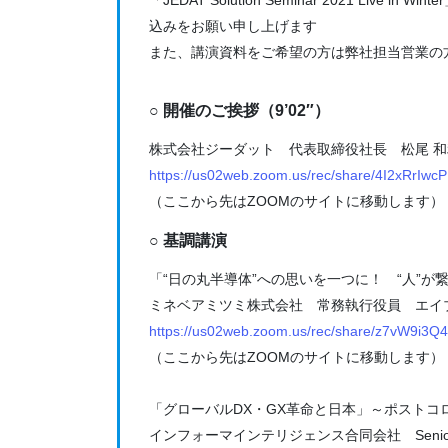
込みをお願い申し上げます
また、講演資料をご希望の方は弊社担当営業の
○ 開催のご挨拶（9’02″）
株式会社ジーダット 代表取締役社長 松尾 和
https://us02web.zoom.us/rec/share/4I2x
（ここから先はZOOMのサイトに移動します）
○ 基調講演
「“日の丸半導体”への思いを一つに！ “人”が繋ぐ
ミネベアミツミ株式会社 常務執行役員 エイブ
https://us02web.zoom.us/rec/share/z7vW9i
（ここから先はZOOMのサイトに移動します）
「グローバルDX・GX革命と日本」～ポストコロ
インフォーマインテリジェンス合同会社 Senior Con