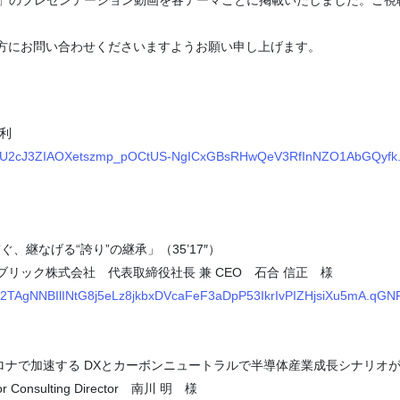
方にお問い合わせくださいますようお願い申し上げます。
利
RrIwcPU2cJ3ZIAOXetszmp_pOCtUS-NgICxGBsRHwQeV3RfInNZO1AbGQy
、継なげる“誇り”の継承」（35’17″）
リック株式会社 代表取締役社長 兼 CEO 石合 信正 様
3Q42TAgNNBIlINtG8j5eLz8jkbxDVcaFeF3aDpP53IkrIvPIZHjsiXu5mA.q
ナで加速する DXとカーボンニュートラルで半導体産業成長シナリオが変わ
sulting Director 南川 明 様