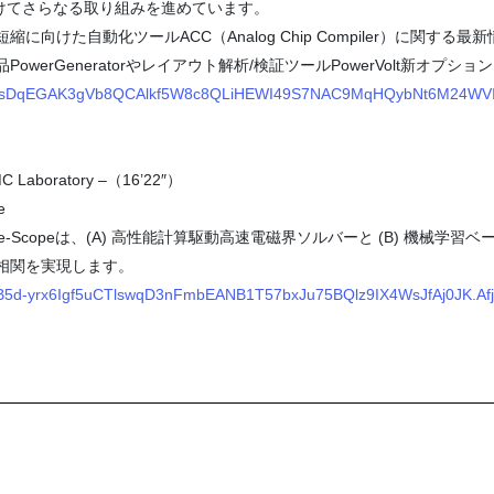
けてさらなる取り組みを進めています。
けた自動化ツールACC（Analog Chip Compiler）に関する
rGeneratorやレイアウト解析/検証ツールPowerVolt新オプション
ksR5xsDqEGAK3gVb8QCAlkf5W8c8QLiHEWI49S7NAC9MqHQybNt6M24WVIZ
C Laboratory –（16’22″）
e
ance-Scopeは、(A) 高性能計算駆動高速電磁界ソルバーと (B) 機
相関を実現します。
LDHB5d-yrx6Igf5uCTlswqD3nFmbEANB1T57bxJu75BQlz9IX4WsJfAj0JK.