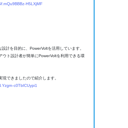
SGf.mQu9BBBz-H5LXjMF
を目的に、PowerVoltを活用しています。
設計者が簡単にPowerVoltを利用できる環
実現できましたので紹介します。
N.Yzgm-c0TbICUypi1