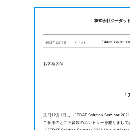
コ
ナ
ン
ビ
テ
ゲ
株式会社ジーダッ
ン
ー
ツ
シ
に
ョ
「JEDAT Solution S
2021年12月6日
イベント
移
ン
動
に
移
お客様各位
動
「J
先日12月1日に「JEDAT Solution Seminar 20
ご多用のところ多数のエントリーを賜りまして
「JEDAT Solution Seminar 202