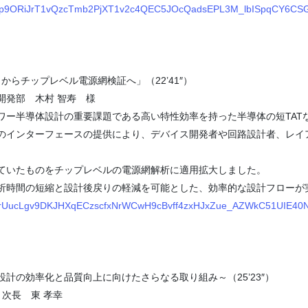
mGvzp9ORiJrT1vQzcTmb2PjXT1v2c4QEC5JOcQadsEPL3M_lbISpqCY6C
出からチップレベル電源網検証へ」（22’41″）
開発部 木村 智寿 様
半導体設計の重要課題である高い特性効率を持った半導体の短TATな設計
のインターフェースの提供により、デバイス開発者や回路設計者、レイアウト
ていたものをチップレベルの電源網解析に適用拡大しました。
析時間の短縮と設計後戻りの軽減を可能とした、効率的な設計フローが
4YSrUucLgv9DKJHXqECzscfxNrWCwH9cBvff4zxHJxZue_AZWkC51UIE40
」～設計の効率化と品質向上に向けたさらなる取り組み～（25’23″）
 次長 東 孝幸