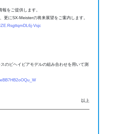
最新情報をご提供します。
、更にSX-Meisterの将来展望をご案内します。
E.RsgttqmDL6j-Vsjc
械学習ベースのビヘイビアモデルの組み合わせを用いて測
AfjeBB7HB2oOQu_W
以上