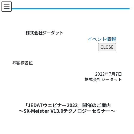
コ
ナ
ン
ビ
テ
ゲ
ン
ー
ツ
シ
株式会社ジーダット
に
ョ
イベント情報
移
ン
動
に
移
動
お客様各位
2022年7月7日
株式会社ジーダット
「JEDATウェビナー2022」開催のご案内
～
SX-Meister V13.0テクノロジーセミナー
～