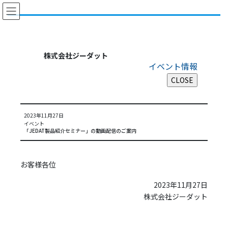
コ
ナ
ン
ビ
テ
ゲ
ン
ー
ツ
シ
株式会社ジーダット
に
ョ
イベント情報
移
ン
動
に
移
動
2023年11月27日
イベント
「JEDAT製品紹介セミナー」の動画配信のご案内
お客様各位
2023年11月27日
株式会社ジーダット