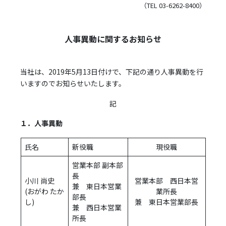
（TEL 03-6262-8400）
人事異動に関するお知らせ
当社は、2019年5月13日付けで、下記の通り人事異動を行
いますのでお知らせいたします。
記
１．人事異動
氏名
新役職
現役職
営業本部 副本部
長
小川 尚史
営業本部 西日本営
兼 東日本営業
(おがわ たか
業所長
部長
し)
兼 東日本営業部長
兼 西日本営業
所長