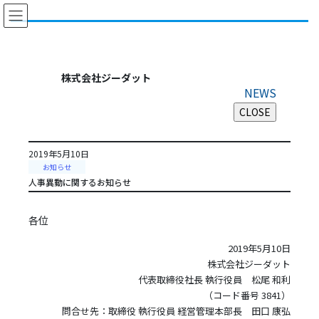
コ
ナ
ン
ビ
テ
ゲ
ン
ー
ツ
シ
株式会社ジーダット
に
ョ
NEWS
移
ン
動
に
移
動
2019年5月10日
お知らせ
人事異動に関するお知らせ
各位
2019年5月10日
株式会社ジーダット
代表取締役社長 執行役員 松尾 和利
（コード番号 3841）
問合せ先：取締役 執行役員 経営管理本部長 田口 康弘