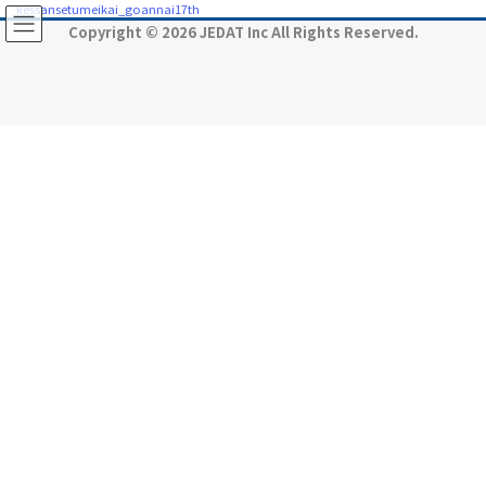
コ
ナ
kessansetumeikai_goannai17th
ン
ビ
Copyright © 2026 JEDAT Inc All Rights Reserved.
テ
ゲ
ン
ー
ツ
シ
に
ョ
移
ン
動
に
移
動