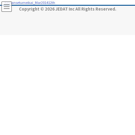
コ
ナ
Kessansetumeikai_Mar201412th
ン
ビ
Copyright © 2026 JEDAT Inc All Rights Reserved.
テ
ゲ
ン
ー
ツ
シ
に
ョ
移
ン
動
に
移
動