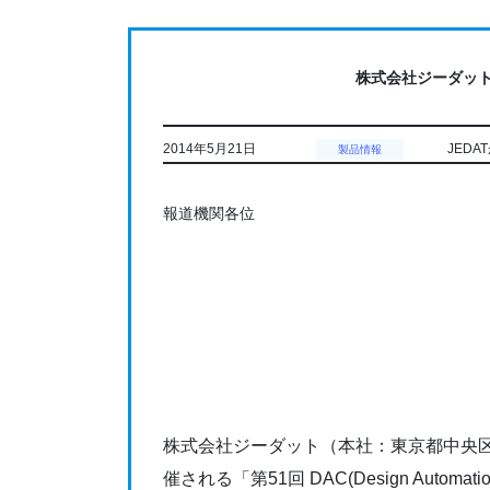
コ
ナ
ン
ビ
テ
ゲ
株式会社ジーダッ
ン
ー
ツ
シ
に
ョ
2014年5月21日
JED
製品情報
移
ン
動
に
報道機関各位
移
動
株式会社ジーダット（本社：東京都中央区
催される「第51回 DAC(Design Automa