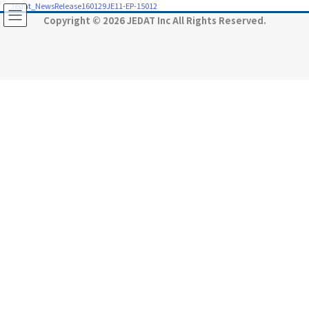
コ
ナ
Jedat_NewsRelease160129JE11-EP-15012
ン
ビ
Copyright © 2026 JEDAT Inc All Rights Reserved.
テ
ゲ
ン
ー
ツ
シ
に
ョ
移
ン
動
に
移
動