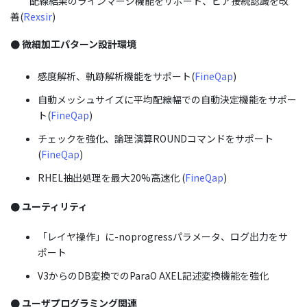
配線結果のラインマージ機能をサポート、ビア接続認識を改
善(
Rexsir
)
●
微細加工パターン設計環境
感度解析、軌跡解析機能をサポート(
FineQap
)
自動メッシュサイズに平均配線幅での自動決定機能をサポー
ト(
FineQap
)
チェックを強化、論理演算ROUNDコマンドをサポート
(
FineQap
)
RHEL抽出処理を最大20%高速化 (
FineQap
)
●
ユーティリティ
「レイヤ操作」に-noprogressパラメータ、ログ出力をサ
ポート
V3からのDB変換でのParaO AXEL記述変換機能を強化
● ユーザプログラミング関連