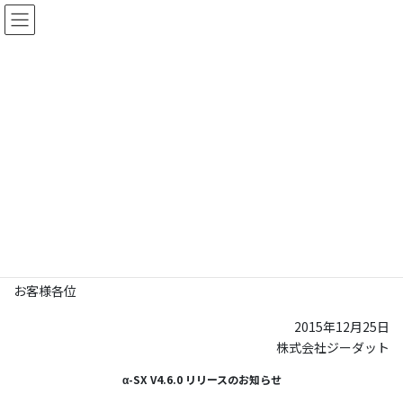
コ
ナ
ン
ビ
テ
ゲ
ン
ー
株式会社ジーダット
ツ
シ
に
ョ
NEWS
移
ン
動
に
移
動
2015年12月25日
製品情報
α-SX V4.6.0 リリースのお知らせ
お客様各位
2015年12月25日
株式会社ジーダット
α-SX V4.6.0 リリースのお知らせ