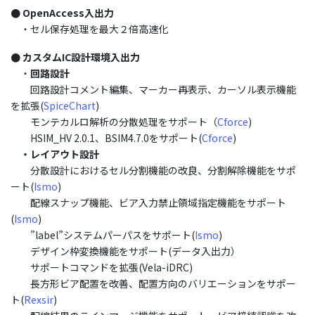
● OpenAccess入出力
・セル保存処理を最大２倍高速化
●
カスタムIC設計環境入出力
・
回路設計
回路設計コメント編集、マーカー再表示、カーソル表示機能
を拡張(
SpiceChart
)
モンテカルロ解析の分散処理をサポート（
Cforce
)
HSIM_HV 2.0.1、BSIM4.7.0をサポート(
Cforce
)
・レイアウト設計
分散設計におけるセル分割機能の改良、分割解除機能をサポ
ート(
Ismo
)
配線スナップ機能、ビア入力禁止領域指定機能をサポート
(
Ismo
)
”label”システムパーパスをサポート(
Ismo
)
デザイン枠変換機能をサポート(データ入出力）
サポートコマンドを拡張(Vela-iDRC)
長方形ビア配置を改善、配置方向のバリエーションをサポー
ト(
Rexsir
)